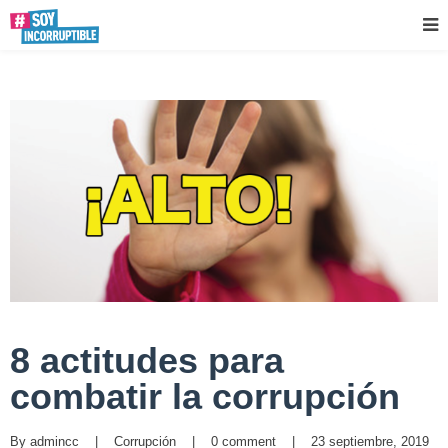
8 actitudes para
combatir la corrupción
By 
admincc
|
Corrupción
|
0 comment
|
23 septiembre, 2019    