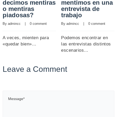
decimos mentiras
mentimos en una
o mentiras
entrevista de
piadosas?
trabajo
By 
admincc
    |    
0 comment
By 
admincc
    |    
0 comment
A veces, mienten para
Podemos encontrar en
«quedar bien»…
las entrevistas distintos
escenarios…
Leave a Comment