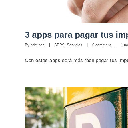
3 apps para pagar tus i
By 
admincc
|
APPS
, 
Servicios
|
0 comment
|
1 no
Con estas apps será más fácil pagar tus im