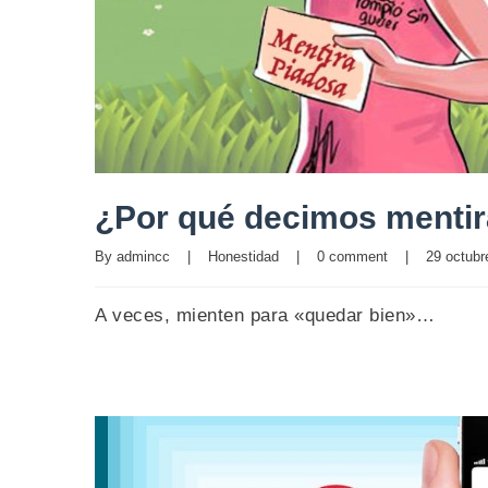
¿Por qué decimos mentir
By 
admincc
|
Honestidad
|
0 comment
|
29 octubre
A veces, mienten para «quedar bien»…