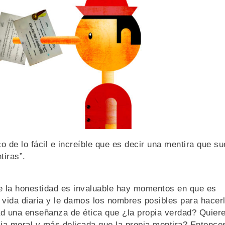
o de lo fácil e increíble que es decir una mentira que s
tiras”.
 la honestidad es invaluable hay momentos en que es
vida diaria y le damos los nombres posibles para hacer
idad una enseñanza de ética que ¿la propia verdad? Quier
cia moral y más delicada que la propia mentira? Entonce