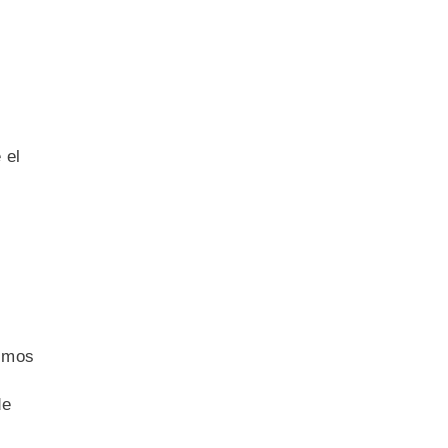
 el
timos
de