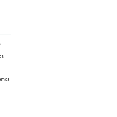
s
os
cemos