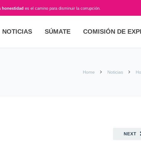
a
honestidad
es el camino para disminuir la corrupción.
NOTICIAS
SÚMATE
COMISIÓN DE EX
Home
Noticias
Ho
NEXT