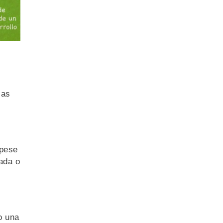
ias
 pese
ada o
o una