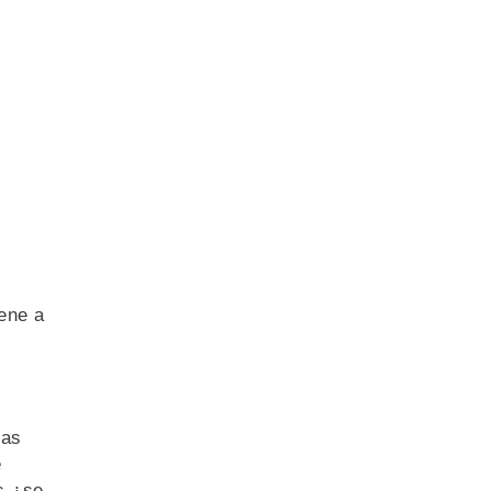
uene a
las
e
s ¿se