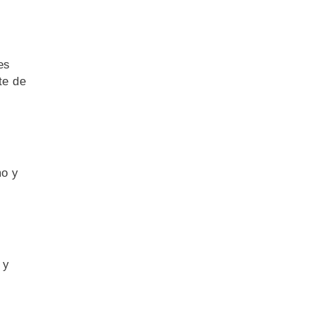
es
te de
mo y
 y