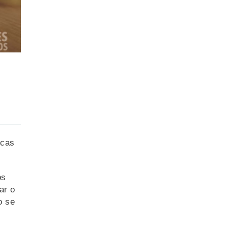
zcas
os
ar o
o se