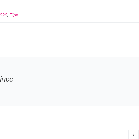
2020
,
Tips
incc