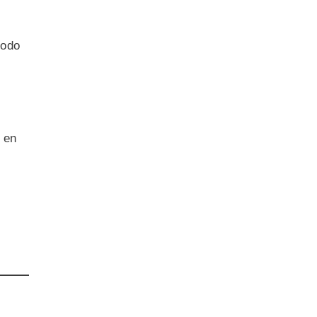
todo
 en