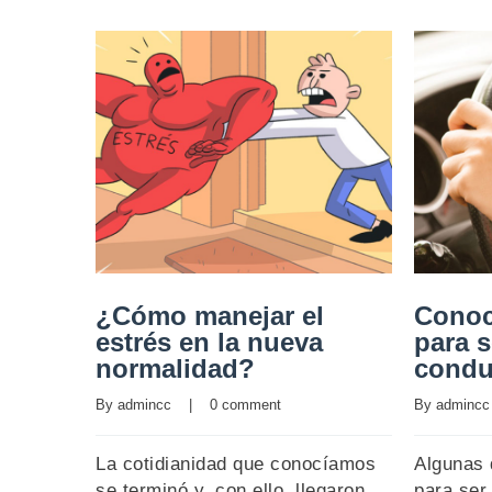
¿Cómo manejar el
Conoc
estrés en la nueva
para 
normalidad?
condu
By 
admincc
    |    
0 comment
By 
admincc
La cotidianidad que conocíamos
Algunas 
se terminó y, con ello, llegaron
para ser