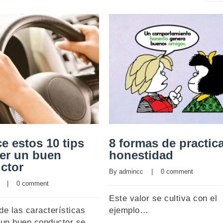
e estos 10 tips
8 formas de practica
ser un buen
honestidad
ctor
By 
admincc
    |    
0 comment
    |    
0 comment
Este valor se cultiva con el
de las características
ejemplo…
 un buen conductor se