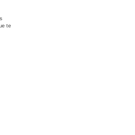
s
ue te