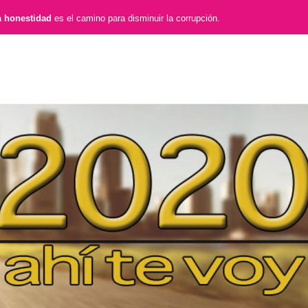
a
honestidad
es el camino para disminuir la corrupción.
NOTICIAS
SÚMATE
COMISIÓN DE EX