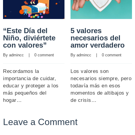
“Este Día del
5 valores
Niño, diviértete
necesarios del
con valores”
amor verdadero
By 
admincc
    |    
0 comment
By 
admincc
    |    
0 comment
Recordamos la
Los valores son
importancia de cuidar,
necesarios siempre, pero
educar y proteger a los
todavía más en esos
más pequeños del
momentos de altibajos y
hogar…
de crisis…
Leave a Comment