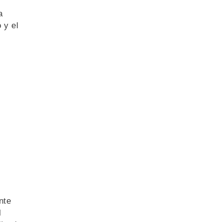
a
 y el
nte
l