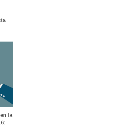
sta
 en la
16: