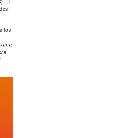
), el
ados
e los
s
áxima
ora
s