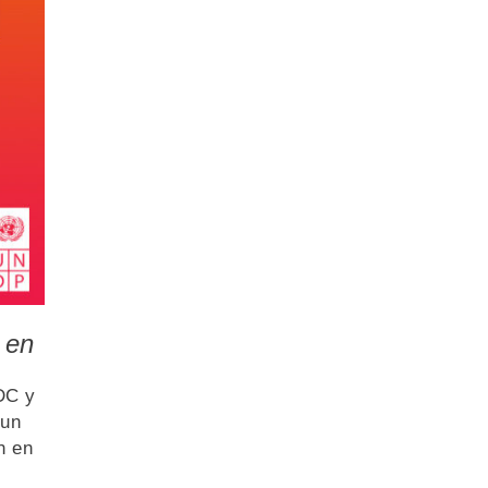
 en
DC y
 un
n en