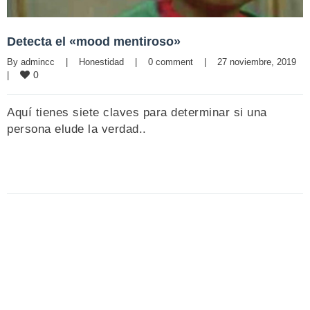
Detecta el «mood mentiroso»
By 
admincc
|
Honestidad
|
0 comment
|
27 noviembre, 2019    
0
|
Aquí tienes siete claves para determinar si una
persona elude la verdad..