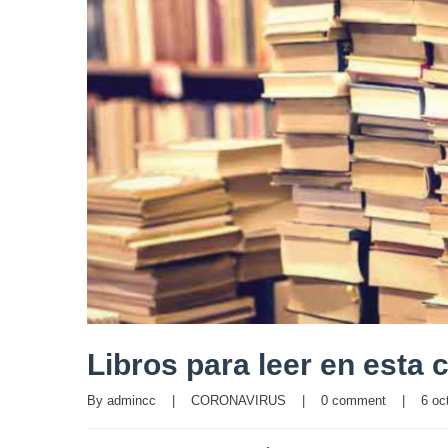
Libros para leer en esta
By 
admincc
|
CORONAVIRUS
|
0 comment
|
6 oc