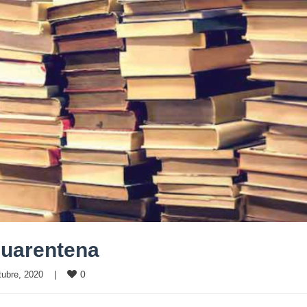
 cuarentena
0
tubre, 2020    
|