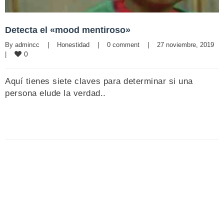
Detecta el «mood mentiroso»
By 
admincc
|
Honestidad
|
0 comment
|
27 noviembre, 2019    
0
|
Aquí tienes siete claves para determinar si una
persona elude la verdad..