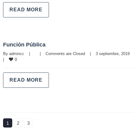
READ MORE
Función Pública
By 
admincc
|
|
Comments are Closed
|
3 septiembre, 2019    
0
|
READ MORE
1
2
3