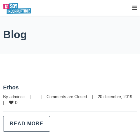
Blog
Ethos
By 
admincc
|
|
Comments are Closed
|
20 diciembre, 2019    
0
|
READ MORE