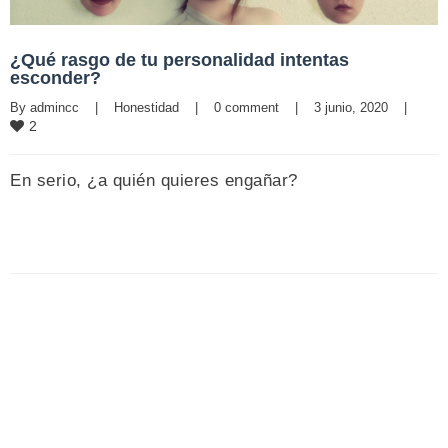
¿Qué rasgo de tu personalidad intentas
esconder?
By 
admincc
|
Honestidad
|
0 comment
|
3 junio, 2020    
|
2
En serio, ¿a quién quieres engañar?