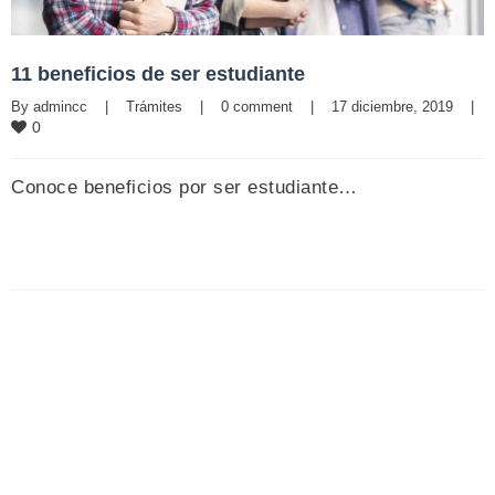
11 beneficios de ser estudiante
By 
admincc
|
Trámites
|
0 comment
|
17 diciembre, 2019    
|
0
Conoce beneficios por ser estudiante…