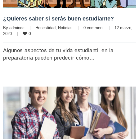
¿Quieres saber si serás buen estudiante?
By 
admincc
|
Honestidad
, 
Noticias
|
0 comment
|
12 marzo, 
0
2020    
|
Algunos aspectos de tu vida estudiantil en la
preparatoria pueden predecir cómo…