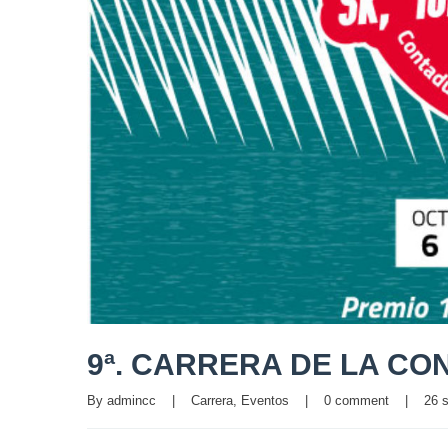
9ª. CARRERA DE LA CO
By 
admincc
|
Carrera
, 
Eventos
|
0 comment
|
26 s